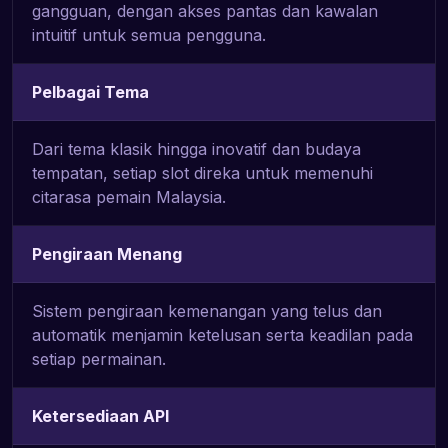
gangguan, dengan akses pantas dan kawalan
intuitif untuk semua pengguna.
Pelbagai Tema
Dari tema klasik hingga inovatif dan budaya
tempatan, setiap slot direka untuk memenuhi
citarasa pemain Malaysia.
Pengiraan Menang
Sistem pengiraan kemenangan yang telus dan
automatik menjamin ketelusan serta keadilan pada
setiap permainan.
Ketersediaan API