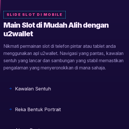
SLIDE SLOT DI MOBILE
Main Slot di Mudah Alih dengan
u2wallet
Nikmati permainan slot di telefon pintar atau tablet anda
menggunakan apl u2wallet. Navigasi yang pantas, kawalan
sentuh yang lancar dan sambungan yang stabil memastikan
pengalaman yang menyeronokkan di mana sahaja.
Kawalan Sentuh
Reka Bentuk Portrait