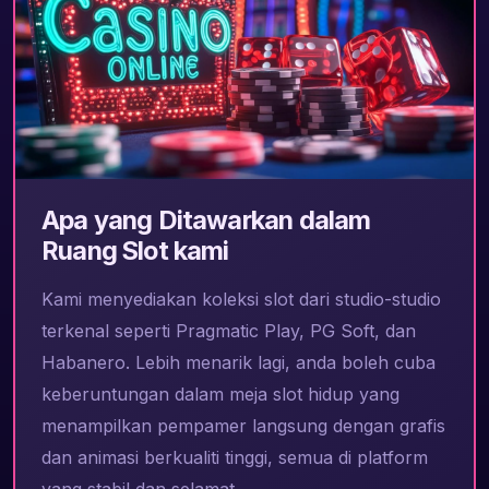
Apa yang Ditawarkan dalam
Ruang Slot kami
Kami menyediakan koleksi slot dari studio-studio
terkenal seperti Pragmatic Play, PG Soft, dan
Habanero. Lebih menarik lagi, anda boleh cuba
keberuntungan dalam meja slot hidup yang
menampilkan pempamer langsung dengan grafis
dan animasi berkualiti tinggi, semua di platform