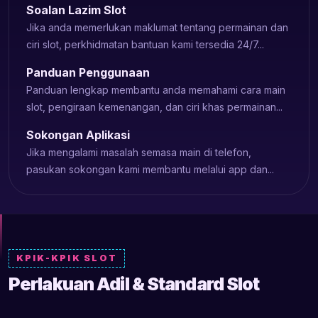
Soalan Lazim Slot
Jika anda memerlukan maklumat tentang permainan dan
ciri slot, perkhidmatan bantuan kami tersedia 24/7...
Panduan Penggunaan
Panduan lengkap membantu anda memahami cara main
slot, pengiraan kemenangan, dan ciri khas permainan...
Sokongan Aplikasi
Jika mengalami masalah semasa main di telefon,
pasukan sokongan kami membantu melalui app dan...
KPIK-KPIK SLOT
Perlakuan Adil & Standard Slot