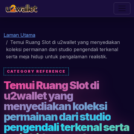
u2wallet
Laman Utama
Temui Ruang Slot di u2wallet yang menyediakan
koleksi permainan dari studio pengendali terkenal
serta meja hidup untuk pengalaman realistik.
CATEGORY REFERENCE
Temui Ruang Slot di
u2wallet yang
menyediakan koleksi
permainan dari studio
pengendali terkenal serta