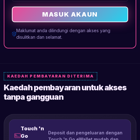
MASUK AKAUN
Maklumat anda dilindungi dengan akses yang
disulitkan dan selamat.
KAEDAH PEMBAYARAN DITERIMA
Kaedah pembayaran untuk akses
tanpa gangguan
Touch 'n
Deposit dan pengeluaran dengan
Go
Touch 'n Go eWallet mudah dan...