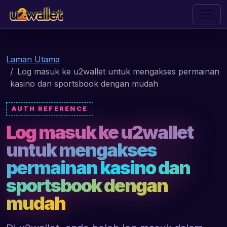
u2wallet
Laman Utama
Log masuk ke u2wallet untuk mengakses permainan
kasino dan sportsbook dengan mudah
AUTH REFERENCE
Log masuk ke u2wallet
untuk mengakses
permainan kasino dan
sportsbook dengan
mudah