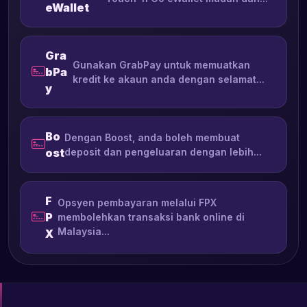
eWallet
Gra
Gunakan GrabPay untuk memuatkan
bPa
kredit ke akaun anda dengan selamat...
y
Bo
Dengan Boost, anda boleh membuat
ost
deposit dan pengeluaran dengan lebih...
F
Opsyen pembayaran melalui FPX
P
membolehkan transaksi bank online di
Malaysia...
X