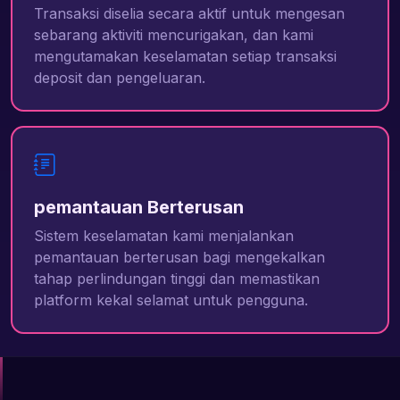
Transaksi diselia secara aktif untuk mengesan
sebarang aktiviti mencurigakan, dan kami
mengutamakan keselamatan setiap transaksi
deposit dan pengeluaran.
pemantauan Berterusan
Sistem keselamatan kami menjalankan
pemantauan berterusan bagi mengekalkan
tahap perlindungan tinggi dan memastikan
platform kekal selamat untuk pengguna.