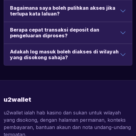
Bagaimana saya boleh pulihkan akses jika
terlupa kata laluan?
Berapa cepat transaksi deposit dan
pengeluaran diproses?
Adakah log masuk boleh diakses di wilayah
yang disokong sahaja?
u2wallet
u2wallet ialah hab kasino dan sukan untuk wilayah
yang disokong, dengan halaman permainan, konteks
pembayaran, bantuan akaun dan nota undang-undang
tempatan.