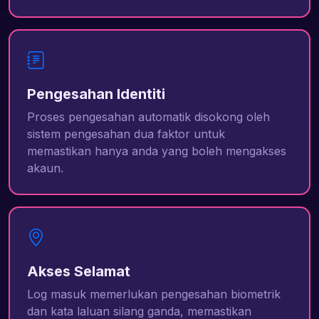
Pengesahan Identiti
Proses pengesahan automatik disokong oleh
sistem pengesahan dua faktor untuk
memastikan hanya anda yang boleh mengakses
akaun.
Akses Selamat
Log masuk memerlukan pengesahan biometrik
dan kata laluan silang ganda, memastikan