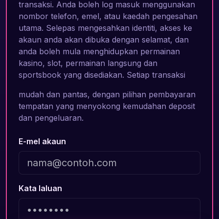
transaksi. Anda boleh log masuk menggunakan
nombor telefon, emel, atau kaedah pengesahan
utama. Selepas mengesahkan identiti, akses ke
akaun anda akan dibuka dengan selamat, dan
anda boleh mula menghidupkan permainan
kasino, slot, permainan langsung dan
sportsbook yang disediakan. Setiap transaksi
mudah dan pantas, dengan pilihan pembayaran
tempatan yang menyokong kemudahan deposit
dan pengeluaran.
E-mel akaun
Kata laluan