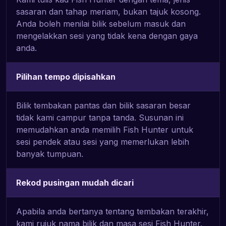
sasaran dan tahap meriam, bukan tajuk kosong.
Anda boleh menilai bilik sebelum masuk dan
mengelakkan sesi yang tidak kena dengan gaya
anda.
Pilihan tempo dipisahkan
Bilik tembakan pantas dan bilik sasaran besar
tidak kami campur tanpa tanda. Susunan ini
memudahkan anda memilih Fish Hunter untuk
sesi pendek atau sesi yang memerlukan lebih
banyak tumpuan.
Rekod pusingan mudah dicari
Apabila anda bertanya tentang tembakan terakhir,
kami rujuk nama bilik dan masa sesi Fish Hunter.