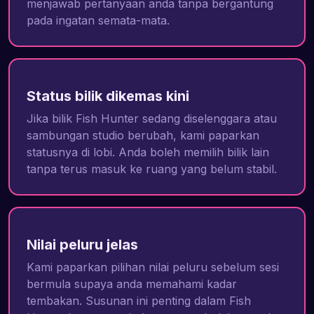
menjawab pertanyaan anda tanpa bergantung
pada ingatan semata-mata.
Status bilik dikemas kini
Jika bilik Fish Hunter sedang diselenggara atau
sambungan studio berubah, kami paparkan
statusnya di lobi. Anda boleh memilih bilik lain
tanpa terus masuk ke ruang yang belum stabil.
Nilai peluru jelas
Kami paparkan pilihan nilai peluru sebelum sesi
bermula supaya anda memahami kadar
tembakan. Susunan ini penting dalam Fish