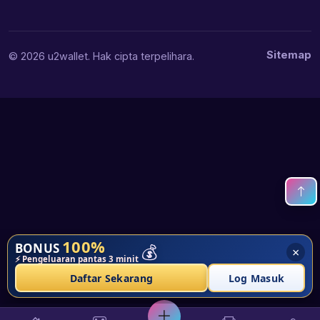
Sitemap
© 2026 u2wallet. Hak cipta terpelihara.
100%
💰
BONUS
×
⏰ Tamat dalam 09:53
Daftar Sekarang
Log Masuk