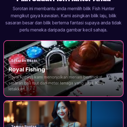
Sorotan ini membantu anda memilih bilik Fish Hunter
mengikut gaya kawalan. Kami asingkan bilik laju, bilik
sasaran besar dan bilik bertema fantasi supaya anda tidak
perlu meneka daripada gambar kecil sahaja.
Sasaran Besar
Royal Fishing
Royal Fishing kami menonjolkan meriam bertingkat,
sasaran bos laut dan meter tenaga yang jelas. Kami
letakkan...
Tempo Pantas