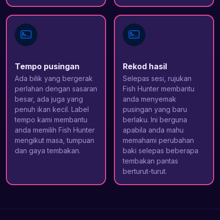
Tempo pusingan
Rekod hasil
Ada bilik yang bergerak
Selepas sesi, rujukan
perlahan dengan sasaran
Fish Hunter membantu
besar, ada juga yang
anda menyemak
penuh ikan kecil. Label
pusingan yang baru
tempo kami membantu
berlaku. Ini berguna
anda memilih Fish Hunter
apabila anda mahu
mengikut masa, tumpuan
memahami perubahan
dan gaya tembakan.
baki selepas beberapa
tembakan pantas
berturut-turut.