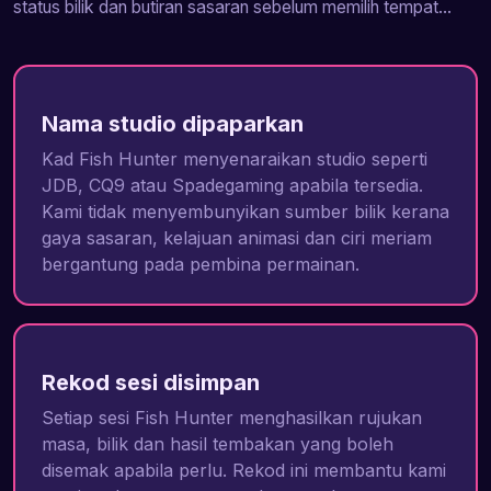
status bilik dan butiran sasaran sebelum memilih tempat...
Nama studio dipaparkan
Kad Fish Hunter menyenaraikan studio seperti
JDB, CQ9 atau Spadegaming apabila tersedia.
Kami tidak menyembunyikan sumber bilik kerana
gaya sasaran, kelajuan animasi dan ciri meriam
bergantung pada pembina permainan.
Rekod sesi disimpan
Setiap sesi Fish Hunter menghasilkan rujukan
masa, bilik dan hasil tembakan yang boleh
disemak apabila perlu. Rekod ini membantu kami