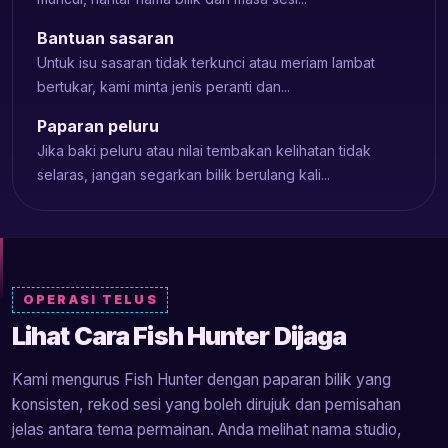
Bantuan sasaran
Untuk isu sasaran tidak terkunci atau meriam lambat
bertukar, kami minta jenis peranti dan...
Paparan peluru
Jika baki peluru atau nilai tembakan kelihatan tidak
selaras, jangan segarkan bilik berulang kali...
OPERASI TELUS
Lihat Cara Fish Hunter Dijaga
Kami mengurus Fish Hunter dengan paparan bilik yang
konsisten, rekod sesi yang boleh dirujuk dan pemisahan
jelas antara tema permainan. Anda melihat nama studio,