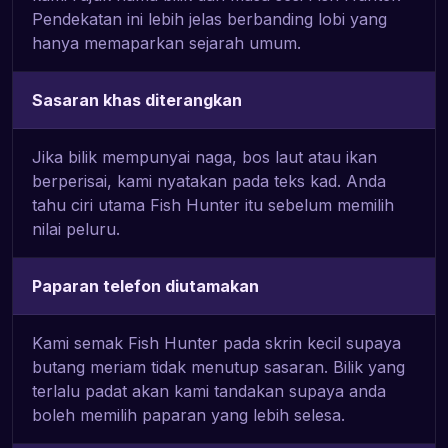
Pendekatan ini lebih jelas berbanding lobi yang
hanya memaparkan sejarah umum.
Sasaran khas diterangkan
Jika bilik mempunyai naga, bos laut atau ikan
berperisai, kami nyatakan pada teks kad. Anda
tahu ciri utama Fish Hunter itu sebelum memilih
nilai peluru.
Paparan telefon diutamakan
Kami semak Fish Hunter pada skrin kecil supaya
butang meriam tidak menutup sasaran. Bilik yang
terlalu padat akan kami tandakan supaya anda
boleh memilih paparan yang lebih selesa.