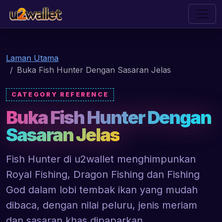
u2wallet
Laman Utama
Buka Fish Hunter Dengan Sasaran Jelas
CATEGORY REFERENCE
Buka Fish Hunter Dengan
Sasaran Jelas
Fish Hunter di u2wallet menghimpunkan
Royal Fishing, Dragon Fishing dan Fishing
God dalam lobi tembak ikan yang mudah
dibaca, dengan nilai peluru, jenis meriam
dan sasaran khas dipaparkan...