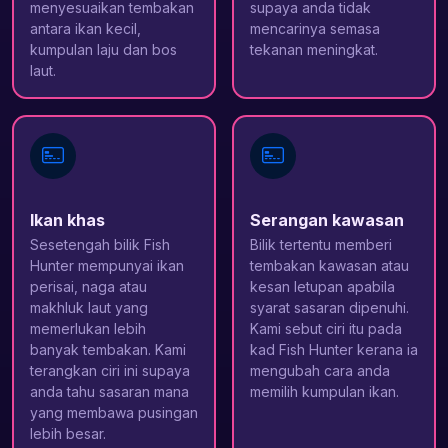
menyesuaikan tembakan
supaya anda tidak
antara ikan kecil,
mencarinya semasa
kumpulan laju dan bos
tekanan meningkat.
laut.
Ikan khas
Serangan kawasan
Sesetengah bilik Fish
Bilik tertentu memberi
Hunter mempunyai ikan
tembakan kawasan atau
perisai, naga atau
kesan letupan apabila
makhluk laut yang
syarat sasaran dipenuhi.
memerlukan lebih
Kami sebut ciri itu pada
banyak tembakan. Kami
kad Fish Hunter kerana ia
terangkan ciri ini supaya
mengubah cara anda
anda tahu sasaran mana
memilih kumpulan ikan.
yang membawa pusingan
lebih besar.