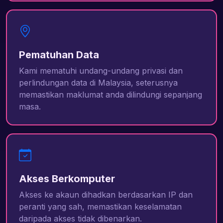
Pematuhan Data
Kami mematuhi undang-undang privasi dan
perlindungan data di Malaysia, seterusnya
memastikan maklumat anda dilindungi sepanjang
masa.
Akses Berkomputer
Akses ke akaun dihadkan berdasarkan IP dan
peranti yang sah, memastikan keselamatan
daripada akses tidak dibenarkan.