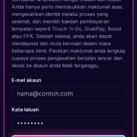
Anda hanya perlu memasukkan maklumat asas,
mengesahkan identiti melalui proses yang
selamat, dan memilih kaedah pembayaran
tempatan seperti Touch 'n Go, GrabPay, Boost
atau FPX. Setelah selesai, anda akan dapat
mendeposit dan mula bermain dalam masa
beberapa minit. Pastikan maklumat anda lengkap
supaya proses pengesahan berjalan lancar dan
akses ke akaun anda tidak terganggu.
E-mel akaun
Kata laluan