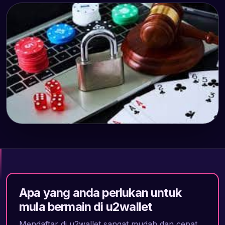
Apa yang anda perlukan untuk
mula bermain di u2wallet
Mendaftar di u2wallet sangat mudah dan cepat.