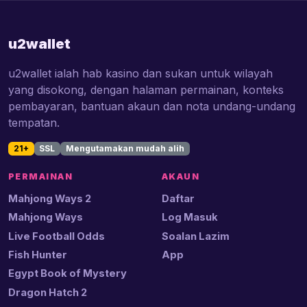
u2wallet
u2wallet ialah hab kasino dan sukan untuk wilayah
yang disokong, dengan halaman permainan, konteks
pembayaran, bantuan akaun dan nota undang-undang
tempatan.
21+
SSL
Mengutamakan mudah alih
PERMAINAN
AKAUN
Mahjong Ways 2
Daftar
Mahjong Ways
Log Masuk
Live Football Odds
Soalan Lazim
Fish Hunter
App
Egypt Book of Mystery
Dragon Hatch 2