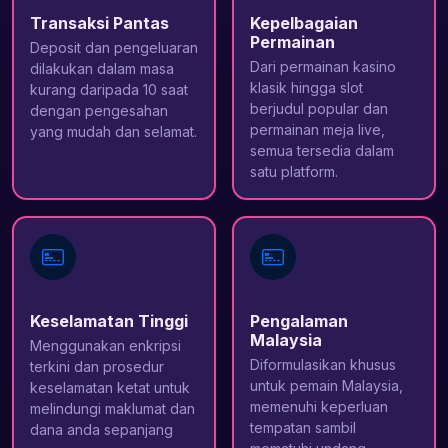
Transaksi Pantas
Kepelbagaian
Permainan
Deposit dan pengeluaran
Dari permainan kasino
dilakukan dalam masa
klasik hingga slot
kurang daripada 10 saat
berjudul popular dan
dengan pengesahan
permainan meja live,
yang mudah dan selamat.
semua tersedia dalam
satu platform.
Keselamatan Tinggi
Pengalaman
Malaysia
Menggunakan enkripsi
Diformulasikan khusus
terkini dan prosedur
untuk pemain Malaysia,
keselamatan ketat untuk
memenuhi keperluan
melindungi maklumat dan
tempatan sambil
dana anda sepanjang