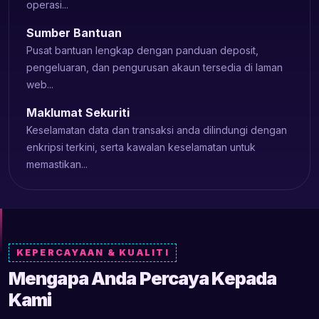
operasi...
Sumber Bantuan
Pusat bantuan lengkap dengan panduan deposit,
pengeluaran, dan pengurusan akaun tersedia di laman
web...
Maklumat Sekuriti
Keselamatan data dan transaksi anda dilindungi dengan
enkripsi terkini, serta kawalan keselamatan untuk
memastikan...
KEPERCAYAAN & KUALITI
Mengapa Anda Percaya Kepada
Kami