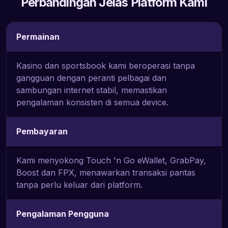
Perbandingan Jelas Platform Kami
Permainan
Kasino dan sportsbook kami beroperasi tanpa
gangguan dengan peranti pelbagai dan
sambungan internet stabil, memastikan
pengalaman konsisten di semua device.
Pembayaran
Kami menyokong Touch 'n Go eWallet, GrabPay,
Boost dan FPX, menawarkan transaksi pantas
tanpa perlu keluar dari platform.
Pengalaman Pengguna