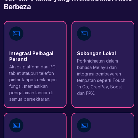
Berbeza
Integrasi Pelbagai
Sokongan Lokal
Peranti
Perkhidmatan dalam
Akses platform dari PC,
bahasa Melayu dan
tablet ataupun telefon
integrasi pembayaran
pintar tanpa kehilangan
tempatan seperti Touch
fungsi, memastikan
'n Go, GrabPay, Boost
pengalaman lancar di
dan FPX.
semua persekitaran.