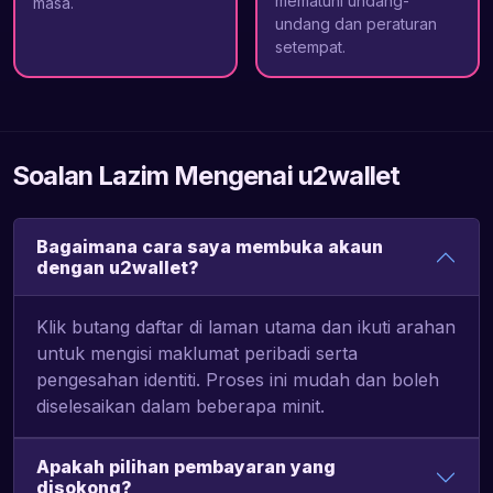
mematuhi undang-
masa.
undang dan peraturan
setempat.
Soalan Lazim Mengenai u2wallet
Bagaimana cara saya membuka akaun
dengan u2wallet?
Klik butang daftar di laman utama dan ikuti arahan
untuk mengisi maklumat peribadi serta
pengesahan identiti. Proses ini mudah dan boleh
diselesaikan dalam beberapa minit.
Apakah pilihan pembayaran yang
disokong?