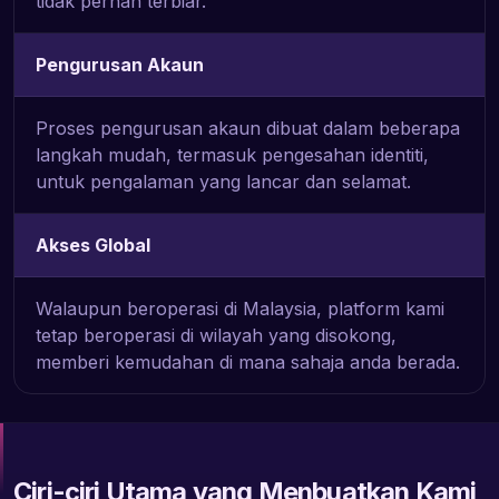
tidak pernah terbiar.
Pengurusan Akaun
Proses pengurusan akaun dibuat dalam beberapa
langkah mudah, termasuk pengesahan identiti,
untuk pengalaman yang lancar dan selamat.
Akses Global
Walaupun beroperasi di Malaysia, platform kami
tetap beroperasi di wilayah yang disokong,
memberi kemudahan di mana sahaja anda berada.
Ciri-ciri Utama yang Menbuatkan Kami