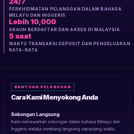
24/7
PERKHIDMATAN PELANGGAN DALAM BAHASA
MELAYU DAN INGGERIS
Lebih 10,000
AKAUN BERDAFTAR DAN AKSES DI MALAYSIA
5 saat
WAKTU TRANSAKSI DEPOSIT DAN PENGELUARAN
RATA-RATA
BANTUAN PELANGGAN
Cara Kami Menyokong Anda
Sokongan Langsung
Kami menawarkan sokongan dalam bahasa Melayu dan
Inggeris melalui sembang langsung sepanjang waktu